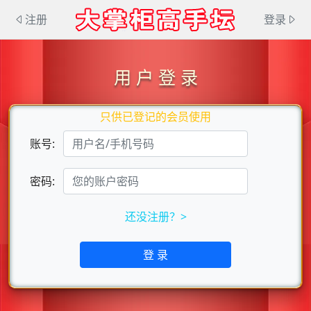
注册
登录
用 户 登 录
只供已登记的会员使用
账号:
密码:
还没注册？>
登 录