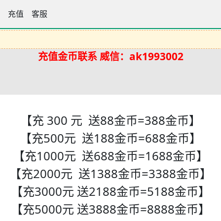
论坛
充值
客服
ak1993002
充值金币联系 威信：
【充 300 元 送88金币=388金币】
【充500元 送188金币=688金币】
【充1000元 送688金币=1688金币】
【充2000元 送1388金币=3388金币】
【充3000元 送2188金币=5188金币】
【充5000元 送3888金币=8888金币】