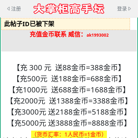
注册
登录
此帖子ID已被下架
充值金币联系 威信：
ak1993002
【充 300 元 送88金币=388金币】
【充500元 送188金币=688金币】
【充1000元 送688金币=1688金币】
【充2000元 送1388金币=3388金币】
【充3000元 送2188金币=5188金币】
【充5000元 送3888金币=8888金币】
（货币汇率：1人民币=1金币）