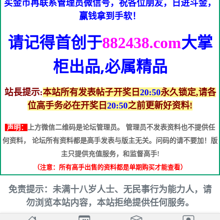
买金币再联系管理员微信号，祝各位朋友，日进斗金，
赢钱拿到手软！
请记得首创于
大掌
882438.com
柜
出品,必属精品
站長提示:
本站所有发表帖子开奖日
20:50
永久锁定,请各
位高手务必在开奖日
20:50
之前更新好资料!
声明：
上方微信二维码是论坛管理员。 管理员不发表资料也不提供任
何资料， 论坛所有资料都是高手发表与版主无关。问码的请不要加！版
主只提供充值服务，和监督高手!
（注意：所有高手出售的资料都是单期购买才能查看）
免责提示：未满十八岁人士、无民事行为能力人，请
勿浏览本站内容，本站拒绝提供任何服务。