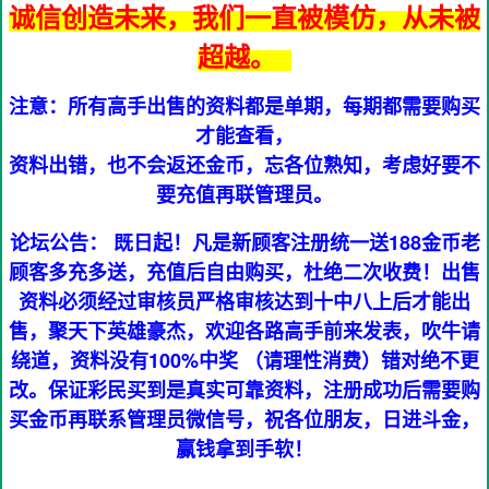
诚信创造未来，我们一直被模仿，从未被
超越。
注意：所有高手出售的资料都是单期，每期都需要购买
才能查看，
资料出错，也不会返还金币，忘各位熟知，考虑好要不
要充值再联管理员。
论坛公告： 既日起！凡是新顾客注册统一送188金币老
顾客多充多送，充值后自由购买，杜绝二次收费！出售
资料必须经过审核员严格审核达到十中八上后才能出
售，聚天下英雄豪杰，欢迎各路高手前来发表，吹牛请
绕道，资料没有100%中奖 （请理性消费）错对绝不更
改。保证彩民买到是真实可靠资料，注册成功后需要购
买金币再联系管理员微信号，祝各位朋友，日进斗金，
赢钱拿到手软！