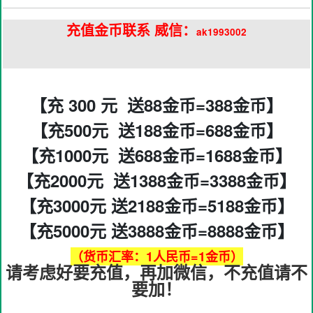
充值金币联系 威信：
ak1993002
【充 300 元 送88金币=388金币】
【充500元 送188金币=688金币】
【充1000元 送688金币=1688金币】
【充2000元 送1388金币=3388金币】
【充3000元 送2188金币=5188金币】
【充5000元 送3888金币=8888金币】
（货币汇率：1人民币=1金币）
请考虑好要充值，再加微信，不充值请不
要加！