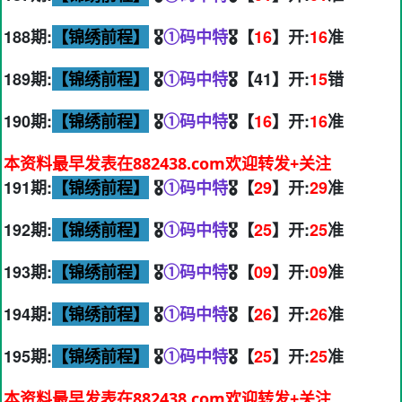
188期:
【锦绣前程】
🎖️
①码中特
🎖️【
16
】开:
16
准
189期:
【锦绣前程】
🎖️
①码中特
🎖️【41】开:
15
错
190期:
【锦绣前程】
🎖️
①码中特
🎖️【
16
】开:
16
准
本资料最早发表在882438.com欢迎转发+关注
191期:
【锦绣前程】
🎖️
①码中特
🎖️【
29
】开:
29
准
192期:
【锦绣前程】
🎖️
①码中特
🎖️【
25
】开:
25
准
193期:
【锦绣前程】
🎖️
①码中特
🎖️【
09
】开:
09
准
194期:
【锦绣前程】
🎖️
①码中特
🎖️【
26
】开:
26
准
195期:
【锦绣前程】
🎖️
①码中特
🎖️【
25
】开:
25
准
本资料最早发表在882438.com欢迎转发+关注