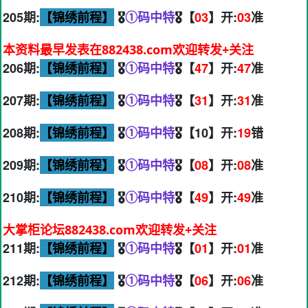
205期:
【锦绣前程】
🎖️
①码中特
🎖️【
03
】开:
03
准
本资料最早发表在882438.com欢迎转发+关注
206期:
【锦绣前程】
🎖️
①码中特
🎖️【
47
】开:
47
准
207期:
【锦绣前程】
🎖️
①码中特
🎖️【
31
】开:
31
准
208期:
【锦绣前程】
🎖️
①码中特
🎖️【10】开:
19
错
209期:
【锦绣前程】
🎖️
①码中特
🎖️【
08
】开:
08
准
210期:
【锦绣前程】
🎖️
①码中特
🎖️【
49
】开:
49
准
大掌柜论坛882438.com欢迎转发+关注
211期:
【锦绣前程】
🎖️
①码中特
🎖️【
01
】开:
01
准
212期:
【锦绣前程】
🎖️
①码中特
🎖️【
06
】开:
06
准